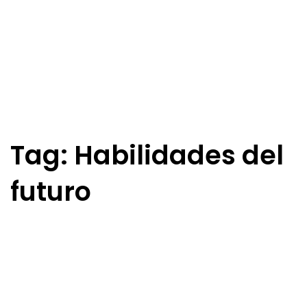
Skip
Skip
links
to
primary
navigation
Skip
to
content
Tag: Habilidades del
futuro