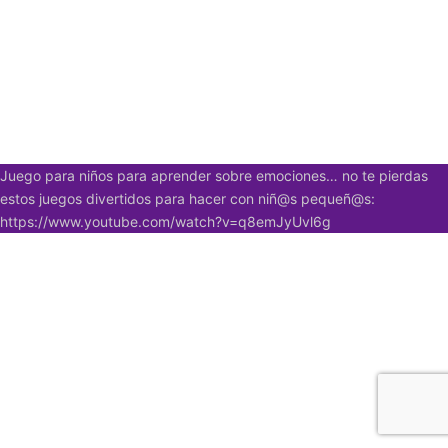
Juego para niños para aprender sobre emociones… no te pierdas
estos juegos divertidos para hacer con niñ@s pequeñ@s:
https://www.youtube.com/watch?v=q8emJyUvl6g