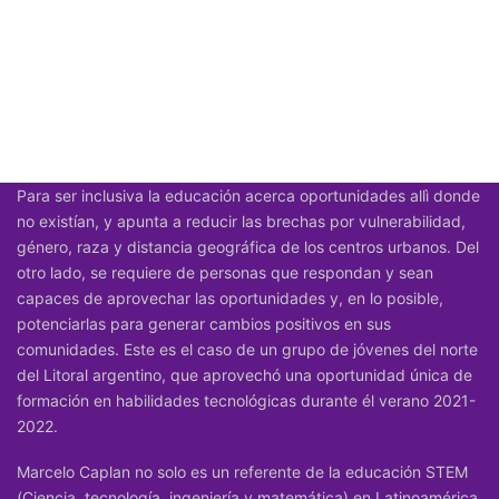
Para ser inclusiva la educación acerca oportunidades allì donde
no existían, y apunta a reducir las brechas por vulnerabilidad,
género, raza y distancia geográfica de los centros urbanos. Del
otro lado, se requiere de personas que respondan y sean
capaces de aprovechar las oportunidades y, en lo posible,
potenciarlas para generar cambios positivos en sus
comunidades. Este es el caso de un grupo de jóvenes del norte
del Litoral argentino, que aprovechó una oportunidad única de
formación en habilidades tecnológicas durante él verano 2021-
2022.
Marcelo Caplan no solo es un referente de la educación
STEM
(Ciencia, tecnología, ingeniería y matemática) en Latinoamérica,