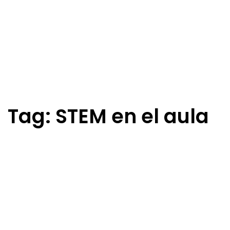
Skip
Skip
links
to
primary
navigation
Skip
to
content
Tag: STEM en el aula