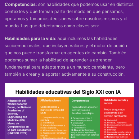
Competencias
: son habilidades que podemos usar en distintos
contextos y que forman parte del modo en que pensamos,
operamos y tomamos decisiones sobre nosotros mismos y el
mundo. Las que detectamos como claves son:
Habilidades para la vida
: aquí incluimos las habilidades
socioemocionales, que incluyen valores y el motor de acción
que nos puede transformar en agentes de cambio. También
podemos sumar la habilidad de aprender a aprender,
fundamental para adaptarnos a un mundo cambiante, pero
también a crear y a aportar activamente a su construcción.