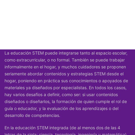
La
educación STEM
puede integrarse tanto al espacio escolar,
como extracurricular, o no formal. También se puede trabajar
informalmente en el hogar, y muchos cuidadores se proponen
seriamente abordar contenidos y estrategias STEM desde el
hogar, poniendo en práctica sus conocimientos o apoyados de
materiales ya diseñados por especialistas. En todos los casos,
hay varios desafíos a definir, como ser: si usar contenidos
diseñados o diseñarlos, la formación de quien cumple el rol de
guía o educador, y la evaluación de los aprendizajes o del
desarrollo de competencias.
En la educación STEM integrada (de al menos dos de las 4
letras de la sigla: ciencia, tecnología, ingeniería y matemática),